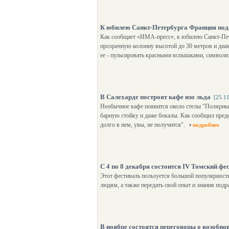
К юбилею Санкт-Петербурга Франция под
Как сообщает «ИМА-пресс», к юбилею Санкт-Пет
прозрачную колонну высотой до 30 метров и диаме
ее - пульсировать красными вспышками, символ
В Салехарде построят кафе изо льда
[25.1
Необычное кафе появится около стелы "Полярный 
барную стойку и даже бокалы. Как сообщил предс
долго в нем, увы, не получится".
подробнее
С 4 по 8 декабря состоится IV Томский ф
Этот фестиваль пользуется большой популярность
людям, а также передать свой опыт и знания по
В ноябре состоятся переговоры о возобнов