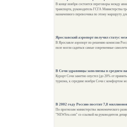
В конце ноября состоятся переговоры между ави
транспорта, руководитель ГСГА Министерства тр
назначенного перевозчика по этому маршруту д
Ярославский аэропорт получил статус ме
В Ярославле аэропорт по решению комиссии Росс
поле могли садиться самые современные самолет
В Сочи здравницы заполнены в среднем н
Курорт Сочи заметно опустел (до 20% от приняты
туризма, к середине ноября Сочи с комфортом мо
В 2002 году Россию посетят 7,8 миллионо
По прогнозам министерства экономического разви
"NEWSru.com" со ссылкой на руководителя депар