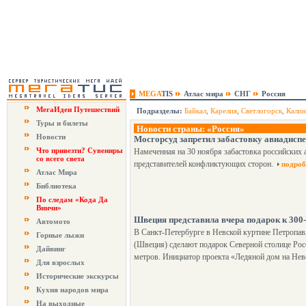
MEGA
TIS
Атлас мира
СНГ
Россия
МегаИдеи Путешествий
Подразделы:
Байкал
,
Карелия
,
Светлогорск
,
Калин
Туры и билеты
Новости страны: «Россия»
Новости
Мосгорсуд запретил забастовку авиадисп
Что привезти? Сувениры
Намеченная на 30 ноября забастовка российских 
со всего света
представителей конфликтующих сторон.
подроб
Атлас Мира
Библиотека
По следам «Кода Да
Винчи»
Швеция представила вчера подарок к 300
Автомото
В Санкт-Петербурге в Невской куртине Петропав
Горные лыжи
(Швеция) сделают подарок Северной столице Рос
Дайвинг
метров. Инициатор проекта «Ледяной дом на Нев
Для взрослых
Исторические экскурсы
Кухня народов мира
На выходные