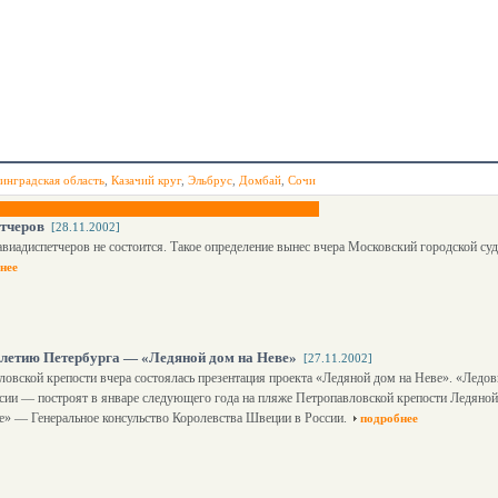
инградская область
,
Казачий круг
,
Эльбрус
,
Домбай
,
Сочи
етчеров
[28.11.2002]
авиадиспетчеров не состоится. Такое определение вынес вчера Московский городской суд
нее
-летию Петербурга — «Ледяной дом на Неве»
[27.11.2002]
ловской крепости вчера состоялась презентация проекта «Ледяной дом на Неве». «Ледо
сии — построят в январе следующего года на пляже Петропавловской крепости Ледяно
е» — Генеральное консульство Королевства Швеции в России.
подробнее