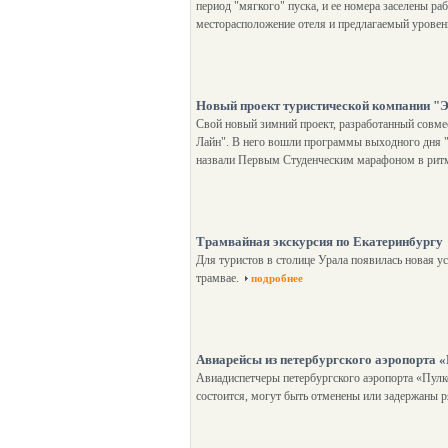
период "мягкого" пуска, и ее номера заселены р
месторасположение отеля и предлагаемый урове
Новый проект туристической компании "
Свой новый зимний проект, разработанный совмес
Лайн". В него вошли программы выходного дня "
назвали Первым Студенческим марафоном в ритм
Трамвайная экскурсия по Екатеринбургу
Для туристов в столице Урала появилась новая у
трамвае.
подробнее
Авиарейсы из петербургского аэропорта 
Авиадиспетчеры петербургского аэропорта «Пулков
состоится, могут быть отменены или задержаны ря