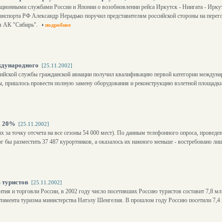
ационными службами России и Японии о возобновлении рейса Иркутск - Ниигата - Ирку
анспорта РФ Александр Нерадько поручил представителям российской стороны на перего
ля АК "Сибирь".
подробнее
ждународного
[25.11.2002]
ийской службы гражданской авиации получил квалификацию первой категории междунаро
ы, пришлось провести полную замену оборудования и реконструкцию взлетной площадки
а 20%
[25.11.2002]
х за точку отсчета на все сезоны 54 000 мест). По данным телефонного опроса, проведе
г бы разместить 37 487 курортников, а оказалось их намного меньше - востребовано ли
в туристов
[25.11.2002]
тия и торговли России, в 2002 году число посетивших Россию туристов составит 7,8 мл
тамента туризма министерства Натэлу Шенгелия. В прошлом году Россию посетили 7,4 