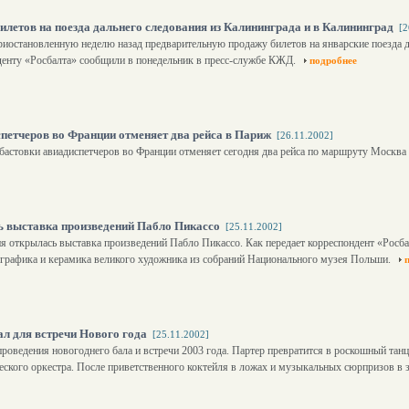
летов на поезда дальнего следования из Калининграда и в Калининград
[2
риостановленную неделю назад предварительную продажу билетов на январские поезда д
денту «Росбалта» сообщили в понедельник в пресс-службе КЖД.
подробнее
петчеров во Франции отменяет два рейса в Париж
[26.11.2002]
бастовки авиадиспетчеров во Франции отменяет сегодня два рейса по маршруту Москва
 выставка произведений Пабло Пикассо
[25.11.2002]
 открылась выставка произведений Пабло Пикассо. Как передает корреспондент «Росба
графика и керамика великого художника из собраний Национального музея Польши.
ал для встречи Нового года
[25.11.2002]
проведения новогоднего бала и встречи 2003 года. Партер превратится в роскошный танц
кого оркестра. После приветственного коктейля в ложах и музыкальных сюрпризов в за