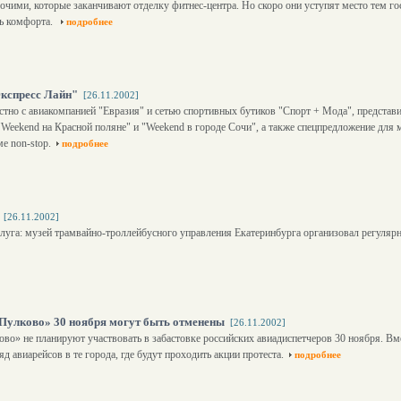
абочими, которые заканчивают отделку фитнес-центра. Но скоро они уступят место тем 
нь комфорта.
подробнее
Экспресс Лайн"
[26.11.2002]
тно с авиакомпанией "Евразия" и сетью спортивных бутиков "Спорт + Мода", представ
Weekend на Красной поляне" и "Weekend в городе Сочи", а также спецпредложение для 
е non-stop.
подробнее
[26.11.2002]
слуга: музей трамвайно-троллейбусного управления Екатеринбурга организовал регуляр
«Пулково» 30 ноября могут быть отменены
[26.11.2002]
о» не планируют участвовать в забастовке российских авиадиспетчеров 30 ноября. Вмес
д авиарейсов в те города, где будут проходить акции протеста.
подробнее