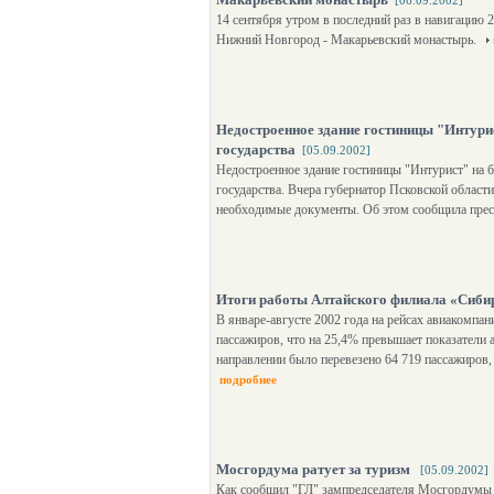
[06.09.2002]
14 сентября утром в последний раз в навигацию 
Нижний Новгород - Макарьевский монастырь.
Недостроенное здание гостиницы "Интурис
государства
[05.09.2002]
Недостроенное здание гостиницы "Интурист" на б
государства. Вчера губернатор Псковской облас
необходимые документы. Об этом сообщила прес
Итоги работы Алтайского филиала «Сибир
В январе-августе 2002 года на рейсах авиакомпан
пассажиров, что на 25,4% превышает показатели 
направлении было перевезено 64 719 пассажиров,
подробнее
Мосгордума ратует за туризм
[05.09.2002]
Как сообщил "ГЛ" зампредседателя Мосгордумы