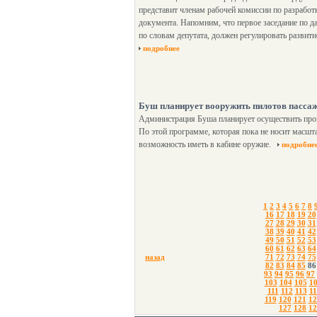
представит членам рабочей комиссии по разработ
документа. Напомним, что первое заседание по д
по словам депутата, должен регулировать развит
подробнее
Буш планирует вооружить пилотов пасса
Администрация Буша планирует осуществить про
По этой программе, которая пока не носит масшт
возможность иметь в кабине оружие.
подробне
1
2
3
4
5
6
7
8
16
17
18
19
20
27
28
29
30
31
38
39
40
41
42
49
50
51
52
53
60
61
62
63
64
назад
71
72
73
74
75
82
83
84
85
86
93
94
95
96
97
103
104
105
1
111
112
113
11
119
120
121
12
127
128
12