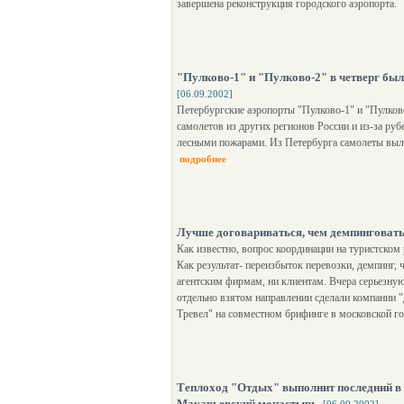
завершена реконструкция городского аэропорта.
"Пулково-1" и "Пулково-2" в четверг бы
[06.09.2002]
Петербургские аэропорты "Пулково-1" и "Пулков
самолетов из других регионов России и из-за руб
лесными пожарами. Из Петербурга самолеты выле
подробнее
Лучше договариваться, чем демпинговат
Как известно, вопрос координации на туристском 
Как результат- переизбыток перевозки, демпинг, 
агентским фирмам, ни клиентам. Вчера серьезную
отдельно взятом направлении сделали компании 
Тревел" на совместном брифинге в московской гос
Теплоход "Отдых" выполнит последний в 
Макарьевский монастырь