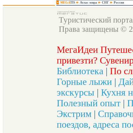
MEGA
TIS
Атлас мира
СНГ
Россия
Туристический порт
Права защищены © 2
МегаИдеи Путеше
привезти? Сувенир
Библиотека
|
По сл
Горные лыжи
|
Да
экскурсы
|
Кухня н
Полезный опыт
|
П
Экстрим
|
Справоч
поездов, адреса по