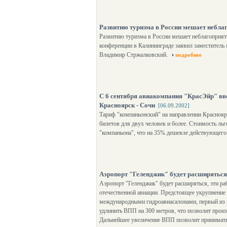
Развитию туризма в России мешает небл
Развитию туризма в России мешает неблагоприят
конференции в Калининграде заявил заместитель
Владимир Стржалковский.
подробнее
С 6 сентября авиакомпания "КрасЭйр" вв
Красноярск - Сочи
[06.09.2002]
Тариф "компаньонский" на направлении Красноя
билетов для двух человек и более. Стоимость льг
"компаньона", что на 35% дешевле действующего
Аэропорт "Геленджик" будет расширяться
Аэропорт "Геленджик" будет расширяться, эти р
отечественной авиации. Предстоящее укрупнение 
международными гидроавиасалонами, первый из к
удлинить ВПП на 300 метров, что позволит произ
Дальнейшее увеличение ВПП позволит принимать