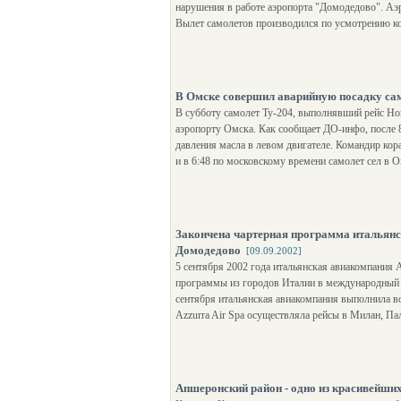
нарушения в работе аэропорта "Домодедово". Аэр
Вылет самолетов производился по усмотрению к
В Омске совершил аварийную посадку са
В субботу самолет Ту-204, выполнявший рейс Но
аэропорту Омска. Как сообщает ДО-инфо, после 8
давления масла в левом двигателе. Командир кор
и в 6:48 по московскому времени самолет сел в 
Закончена чартерная программа итальянс
Домодедово
[09.09.2002]
5 сентября 2002 года итальянская авиакомпания 
программы из городов Италии в международный а
сентября итальянская авиакомпания выполнила во
Azzurra Air Spa осуществляла рейсы в Милан, П
Апшеронский район - одно из красивейши