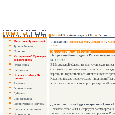
MEGA
TIS
Атлас мира
СНГ
Россия
МегаИдеи Путешествий
Подразделы:
Байкал
,
Карелия
,
Светлогорск
,
Калин
Сочи
Туры и билеты
Новости страны: «Россия»
Новости
На границе Финляндии и России откроетс
Что привезти? Сувениры
со всего света
[09.09.2002]
В Мурманской области на алакурттинском направ
Атлас Мира
состоится торжественное открытие нового между
Библиотека
церемонии торжественного открытия пункта про
По следам «Кода Да
Винчи»
Касьянов и глава правительства Финляндии Паав
возможность пропускать через границу до 200 ав
Автомото
Горные лыжи
Дайвинг
Для взрослых
Исторические экскурсы
Два новых отеля будут открыты в Санкт-П
Правительство Санкт-Петербурга рассмотрело на 
Кухня народов мира
также о строительстве гостиниц на проспекте Ри
На выходные