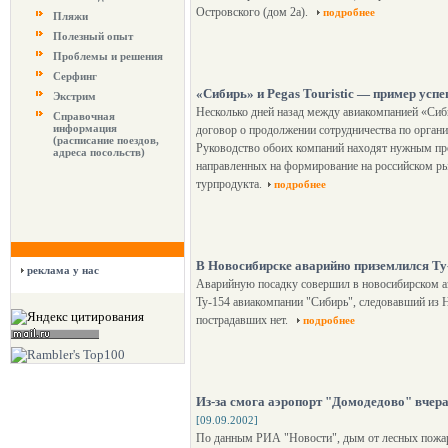
Островского (дом 2а).
подробнее
Пляжи
Полезный опыт
Проблемы и решения
Серфинг
«Сибирь» и Pegas Touristic — пример усп
Экстрим
Несколько дней назад между авиакомпанией «Сибир
Справочная
информация
договор о продолжении сотрудничества по орган
(расписание поездов,
Руководство обоих компаний находят нужным пр
адреса посольств)
направленных на формирование на российском ры
турпродукта.
подробнее
В Новосибирске аварийно приземлился Ту
реклама у нас
Аварийную посадку совершил в новосибирском аэ
Ту-154 авиакомпании "Сибирь", следовавший из 
пострадавших нет.
подробнее
Из-за смога аэропорт "Домодедово" вчера
[09.09.2002]
По данным РИА "Новости", дым от лесных пожар