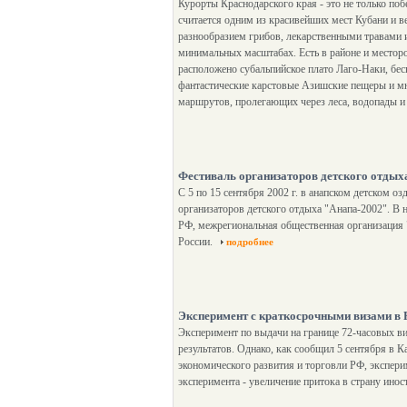
Курорты Краснодарского края - это не только по
считается одним из красивейших мест Кубани и в
разнообразием грибов, лекарственными травами 
минимальных масштабах. Есть в районе и местор
расположено субальпийское плато Лаго-Наки, бес
фантастические карстовые Азишские пещеры и мно
маршрутов, пролегающих через леса, водопады и
Фестиваль организаторов детского отды
С 5 по 15 сентября 2002 г. в анапском детском о
организаторов детского отдыха "Анапа-2002". В
РФ, межрегиональная общественная организация "
России.
подробнее
Эксперимент с краткосрочными визами в Р
Эксперимент по выдачи на границе 72-часовых в
результатов. Однако, как сообщил 5 сентября в 
экономического развития и торговли РФ, экспери
эксперимента - увеличение притока в страну ино