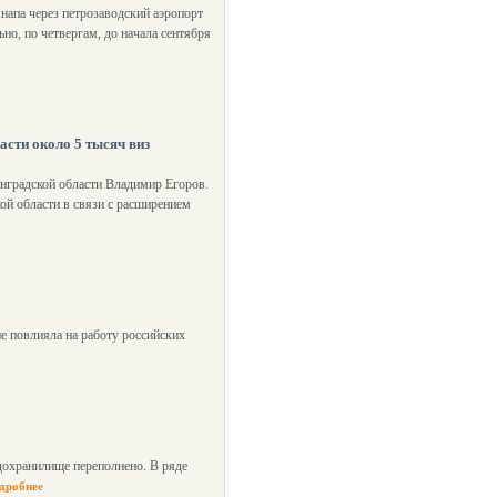
апа через петрозаводский аэропорт
но, по четвергам, до начала сентября
асти около 5 тысяч виз
инградской области Владимир Егоров.
ой области в связи с расширением
е повлияла на работу российских
дохранилище переполнено. В ряде
дробнее