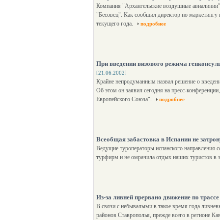
Компания "Архангельские воздушные авиалинии" 
"Бесовец". Как сообщил директор по маркетингу 
текущего года.
подробнее
При введении визового режима генконсул
[21.06.2002]
Крайне непродуманным назвал решение о введени
Об этом он заявил сегодня на пресс-конференци
Европейского Союза".
подробнее
Всеобщая забастовка в Испании не затро
Ведущие туроператоры испанского направления с
турфирм и не омрачила отдых наших туристов в 
Из-за ливней прервано движение по трасс
В связи с небывалыми в такое время года ливне
районов Ставрополья, прежде всего в регионе К