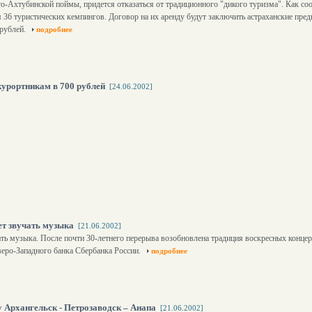
-Ахтубинской поймы, придется отказаться от традиционного "дикого туризма". Как соо
 36 туристических кемпингов. Договор на их аренду будут заключить астраханские пр
 рублей.
подробнее
курортникам в 700 рублей
[24.06.2002]
ет звучать музыка
[21.06.2002]
ать музыка. После почти 30-летнего перерыва возобновлена традиция воскресных конце
еро-Западного банка Сбербанка России.
подробнее
 Архангельск - Петрозаводск – Анапа
[21.06.2002]