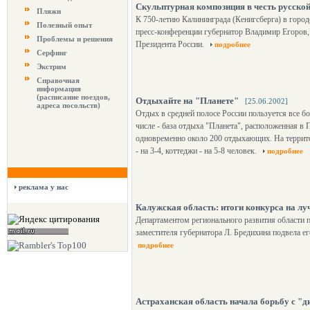
Скульптурная композиция в честь русско
Пляжи
К 750-летию Калининграда (Кенигсберга) в город
Полезный опыт
пресс-конференции губернатор Владимир Егоров,
Проблемы и решения
Президента России.
подробнее
Серфинг
Экстрим
Справочная
информация
(расписание поездов,
Отдыхайте на "Планете"
[25.06.2002]
адреса посольств)
Отдых в средней полосе России пользуется все 
числе - база отдыха "Планета", расположенная в 
одновременно около 200 отдыхающих. На территор
- на 3-4, коттеджи - на 5-8 человек.
подробнее
реклама у нас
Калужская область: итоги конкурса на л
Департаментом регионального развития области 
заместителя губернатора Л. Бредихина подвела е
подробнее
Астраханская область начала борьбу с "