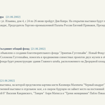
пра
[21.06.2002]
 ул. Ильинка, дом 4, с 24 по 26 июня пройдут Дни Кипра. На открытии выставки будут 
ландис, Председатель Торгово-промышленной Палаты России Евгений Примаков, През
бъединит общий фонд
[21.06.2002]
е объявлено о создании благотворительного фонда "Эрмитаж-Гуггенхайм". Новый Фонд
оломона Гуггенхайма, помогать в продвижении совместных проектов двух музеев в обл
онда будет реконструкция здания Главного штаба, расположенного на Дворцовой площ
[21.06.2002]
выставка, на которой представлена картина кисти Казимира Малевича "Черный квадрат"
менной выставке в отдельном зале, а в скором будущем он займет место на постоянной 
ей 6" Василия Кандинского, "Танцем" Анри Матисса и "Тремя женщинами" Пабло Пика