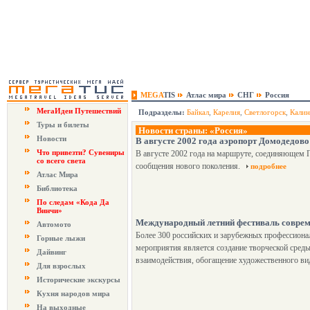
MEGA
TIS
Атлас мира
СНГ
Россия
МегаИдеи Путешествий
Подразделы:
Байкал
,
Карелия
,
Светлогорск
,
Калин
Туры и билеты
Новости страны: «Россия»
Новости
В августе 2002 года аэропорт Домодедов
Что привезти? Сувениры
В августе 2002 года на маршруте, соединяющем 
со всего света
сообщения нового поколения.
подробнее
Атлас Мира
Библиотека
По следам «Кода Да
Винчи»
Международный летний фестиваль совреме
Автомото
Более 300 российских и зарубежных профессионал
Горные лыжи
мероприятия является создание творческой среды
Дайвинг
взаимодействия, обогащение художественного вид
Для взрослых
Исторические экскурсы
Кухня народов мира
На выходные