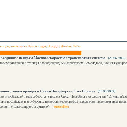
инградская область
,
Казачий круг
,
Эльбрус
,
Домбай
,
Сочи
о соединит с центром Москвы скоростная транспортная система
[25.06.2002]
Павелецкий вокзал столицы с международным аэропортом Домодедово, начнет курсиров
нного танца пройдет в Санкт-Петербурге с 1 по 10 июля
[25.06.2002]
ов и любителей танца соберутся в июле в Санкт-Петербурге на фестиваль "Открытый вз
 для российских и зарубежных танцоров, хореографов и педагогов, использование танца
ения и опыта танцоров и зрителей.
подробнее