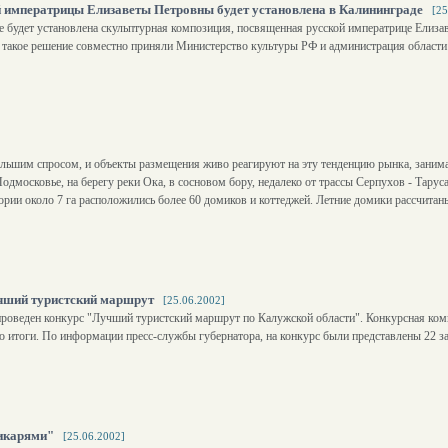
й императрицы Елизаветы Петровны будет установлена в Калининграде
[25
е будет установлена скульптурная композиция, посвященная русской императрице Елиза
 такое решение совместно приняли Министерство культуры РФ и администрация област
большим спросом, и объекты размещения живо реагируют на эту тенденцию рынка, зани
Подмосковье, на берегу реки Ока, в сосновом бору, недалеко от трассы Серпухов - Тарус
ии около 7 га расположились более 60 домиков и коттеджей. Летние домики рассчитаны
учший туристский маршрут
[25.06.2002]
проведен конкурс "Лучший туристский маршрут по Калужской области". Конкурсная ком
го итоги. По информации пресс-службы губернатора, на конкурс были представлены 22 з
дикарями"
[25.06.2002]