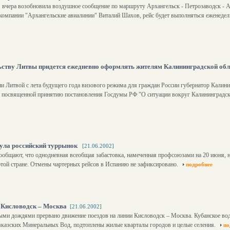
вчера возобновила воздушное сообщение по маршруту Архангельск - Петрозаводск - Ан
компании "Архангельские авиалинии" Виталий Шахов, рейс будет выполняться еженедель
ьству Литвы придется ежедневно оформлять жителям Калининградской обл
и Литвой с лета будущего года визового режима для граждан России губернатор Калин
и, посвященной принятию постановления Госдумы РФ "О ситуации вокруг Калининградск
нула российский туррынок
[21.06.2002]
ообщают, что однодневная всеобщая забастовка, намеченная профсоюзами на 20 июня, н
этой стране. Отмены чартерных рейсов в Испанию не зафиксировано.
подробнее
е Кисловодск – Москва
[21.06.2002]
выми дождями прервано движение поездов на линии Кисловодск – Москва. Кубанское во
авказских Минеральных Вод, подтоплены жилые кварталы городов и целые селения.
по