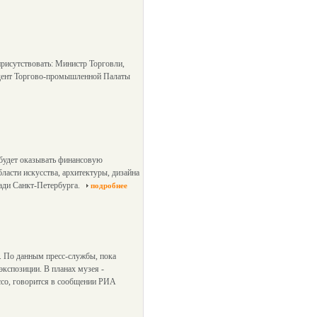
присутствовать: Министр Торговли,
идент Торгово-промышленной Палаты
 будет оказывать финансовую
асти искусства, архитектуры, дизайна
ади Санкт-Петербурга.
подробнее
. По данным пресс-службы, пока
экспозиции. В планах музея -
ссо, говорится в сообщении РИА