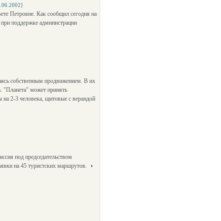
.06.2002]
вете Петровне. Как сообщил сегодня на
и при поддержке администрации
маясь собственным продвижением. В их
а. "Планета" может принять
 на 2-3 человека, щитовые с верандой
иссия под председательством
аявки на 45 туристских маршрутов.