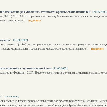
н в несколько раз увеличить стоимость аренды своих площадей
[21.06.2002
о (МАШ) Сергей Беляев рассказал о готовящейся кампании по перезаключению договор
тет в несколько раз.
подробнее
Внуково"
[21.06.2002]
 и развитию (TDA) распространило пресс-релиз, согласно которому эта структура выде
я проекта модернизации и расширения московского аэропорта "Внуково".
подробнее
ить практику в лучших отелях Сочи
[21.06.2002]
тудентов из Франции и США. Вместе с российскими молодыми людьми иностранные студ
ы"
[21.06.2002]
ервые вышел из красноярского речного порта под флагом туристической компании "Дюла
ник, 17 июня, свое мероприятие на "Чехове" проводила Транссибирская перестраховочн