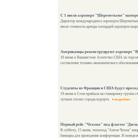
С 1 июля аэропорт "Шереметьево" намере
Директор международного аэропорта Шереметьев
июля стоимость аренды площадей аэропорта вырас
Американцы реконструируют аэропорт "
19 июня в Вашингтоне Агентство США по торговле
составление технико-экономического обосновани
Студенты из Франции и США будут проход
19 июня в Сочи прибыла на стажировку группа с
лучших отелях города-курорта.
подробнее
Первый рейс "Чехова" под флагом "Дюл
В субботу, 15 июня, теплоход "Антон Чехов" вп
банкиры для проведения конференции. В понедель