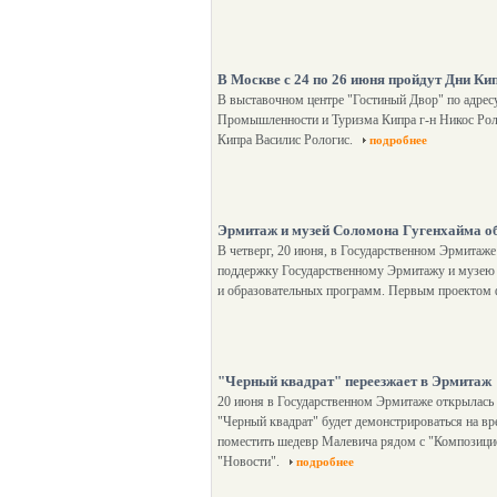
В Москве с 24 по 26 июня пройдут Дни Ки
В выставочном центре "Гостиный Двор" по адресу
Промышленности и Туризма Кипра г-н Никос Ро
Кипра Василис Рологис.
подробнее
Эрмитаж и музей Соломона Гугенхайма о
В четверг, 20 июня, в Государственном Эрмитаж
поддержку Государственному Эрмитажу и музею С
и образовательных программ. Первым проектом ф
"Черный квадрат" переезжает в Эрмитаж
20 июня в Государственном Эрмитаже открылась 
"Черный квадрат" будет демонстрироваться на вре
поместить шедевр Малевича рядом с "Композици
"Новости".
подробнее