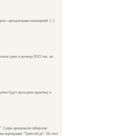
]
ов с арендаторами помещений. С 1
лила грант в размере $325 тыс. на
енты будут проходить практику в
". Судно арендовали сибирские
ая корпорация "Транссиб ре". На этот