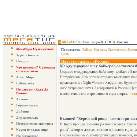
MEGA
TIS
Атлас мира
СНГ
Россия
МегаИдеи Путешествий
Подразделы:
Байкал
,
Карелия
,
Светлогорск
,
Калин
Сочи
Туры и билеты
Новости страны: «Россия»
Новости
Международное шоу байкеров состоится 8
Что привезти? Сувениры
со всего света
Седьмое международное байк-шоу пройдет с 8 по
Петербургом. Его организаторами выступила бай
Атлас Мира
председатель «Night Wolves» Хирург, это будет ит
Библиотека
либо устраивавшихся Ассоциацией в России. Цель
По следам «Кода Да
Винчи»
и энергетики этого зрелищного вида спорта.
под
Автомото
Горные лыжи
Дайвинг
Для взрослых
Бывшей "Березовой роще" светят три зв
Исторические экскурсы
В Твери прошла презентация нового отеля. Посл
роща", которая длилась с осени прошлого года, н
Кухня народов мира
Он рассчитан на 29 комфортабельных номеров, пя
На выходные