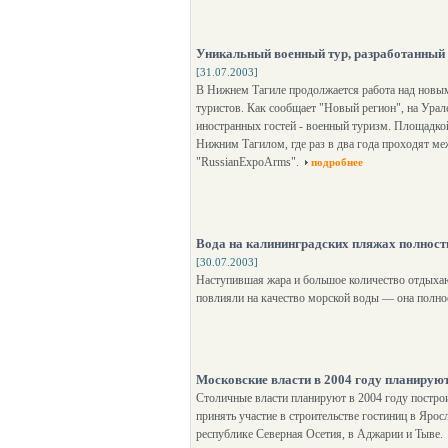
Уникальный военный тур, разработанный 
[31.07.2003]
В Нижнем Тагиле продолжается работа над новы
туристов. Как сообщает "Новый регион", на Урале
иностранных гостей - военный туризм. Площадко
Нижним Тагилом, где раз в два года проходят м
"RussianExpoArms".
подробнее
Вода на калининградских пляжах полнос
[30.07.2003]
Наступившая жара и большое количество отдыха
повлияли на качество морской воды — она полно
Московские власти в 2004 году планируют
Столичные власти планируют в 2004 году построи
принять участие в строительстве гостиниц в Ярос
республике Северная Осетия, в Аджарии и Тыве.