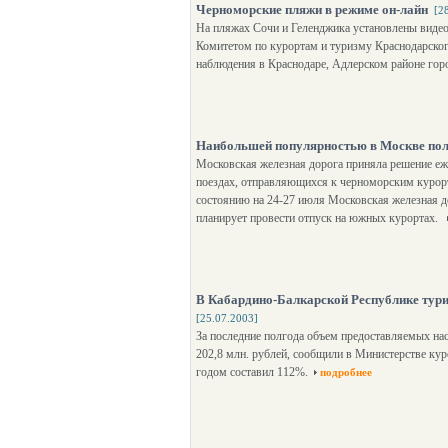
Черноморские пляжи в режиме он-лайн
[2
На пляжах Сочи и Геленджика установлены видео
Комитетом по курортам и туризму Краснодарског
наблюдения в Краснодаре, Адлерском районе горо
Наибольшей популярностью в Москве поль
Московская железная дорога приняла решение еж
поездах, отправляющихся к черноморским курор
состоянию на 24-27 июля Московская железная до
планирует провести отпуск на южных курортах.
В Кабардино-Балкарской Республике тури
[25.07.2003]
За последние полгода объем предоставляемых нас
202,8 млн. рублей, сообщили в Министерстве ку
годом составил 112%.
подробнее