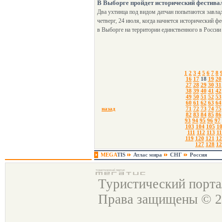
В Выборге пройдет исторический фестива
Два ухтинца под видом датчан попытаются завлад
четверг, 24 июля, когда начнется исторический ф
в Выборге на территории единственного в России 
1
2
3
4
5
6
7
8
16
17
18
19
20
27
28
29
30
31
38
39
40
41
42
49
50
51
52
53
60
61
62
63
64
назад
71
72
73
74
75
82
83
84
85
86
93
94
95
96
97
103
104
105
1
111
112
113
11
119
120
121
12
127
128
12
MEGA
TIS
Атлас мира
СНГ
Россия
Туристический порт
Права защищены © 2