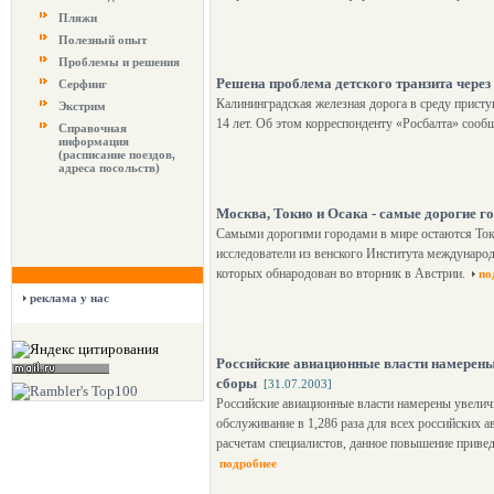
Пляжи
Полезный опыт
Проблемы и решения
Решена проблема детского транзита через
Серфинг
Калининградская железная дорога в среду прист
Экстрим
14 лет. Об этом корреспонденту «Росбалта» соо
Справочная
информация
(расписание поездов,
адреса посольств)
Москва, Токио и Осака - самые дорогие г
Самыми дорогими городами в мире остаются Ток
исследователи из венского Института междунар
которых обнародован во вторник в Австрии.
по
реклама у нас
Российские авиационные власти намерены
сборы
[31.07.2003]
Российские авиационные власти намерены увеличи
обслуживание в 1,286 раза для всех российских 
расчетам специалистов, данное повышение привед
подробнее