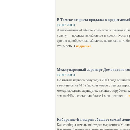
В Томске открыта продажа в кредит авиа
[30.07.2003]
Авиакомпания «Сибирь» совместно с банком «Си
услугу — продажу авиабилетов в кредит. Услуга р
срочно приобрести авиабилеты, но по каким-либ
стоимость.
подробнее
Международный аэропорт Домодедово сох
[30.07.2003]
По итогам первого полугодия 2003 года общий 
увеличился на 44 % (по сравнению с тем же перио
международных маршрутах дальнего зарубежья к
чем на 64% и составило более 1 млн. человек.
Кабардино-Балкария обещает самый деш
Как сообщил начальник отдела маркетинга Минис