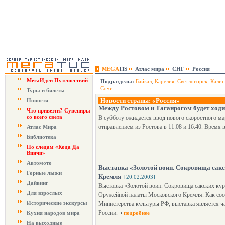
MEGA
TIS
Атлас мира
СНГ
Россия
МегаИдеи Путешествий
Подразделы:
Байкал
,
Карелия
,
Светлогорск
,
Калин
Сочи
Туры и билеты
Новости страны: «Россия»
Новости
Между Ростовом и Таганрогом будет ходи
Что привезти? Сувениры
со всего света
В субботу ожидается ввод нового скоростного ма
отправлением из Ростова в 11:08 и 16:40. Время в
Атлас Мира
Библиотека
По следам «Кода Да
Винчи»
Автомото
Выставка «Золотой воин. Сокровища сакс
Горные лыжи
Кремля
[20.02.2003]
Дайвинг
Выставка «Золотой воин. Сокровища сакских кур
Для взрослых
Оружейной палаты Московского Кремля. Как соо
Исторические экскурсы
Министерства культуры РФ, выставка является ч
России.
Кухня народов мира
подробнее
На выходные