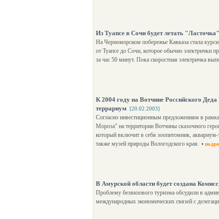
Из Туапсе в Сочи будет летать "Ласточка
На Черноморском побережье Кавказа стала курсир
от Туапсе до Сочи, которое обычно электрички пр
за час 50 минут. Пока скоростная электричка вып
К 2004 году на Вотчине Российского Деда
террариум
[20.02.2003]
Согласно инвестиционным предложениям в рамках
Мороза" на территории Вотчины сказочного героя
который включит в себя зоопитомник, аквариум-те
также музей природы Вологодского края.
подро
В Амурской области будет создана Комисс
Проблему безвизового туризма обсудили в админ
международных экономических связей с делегаци