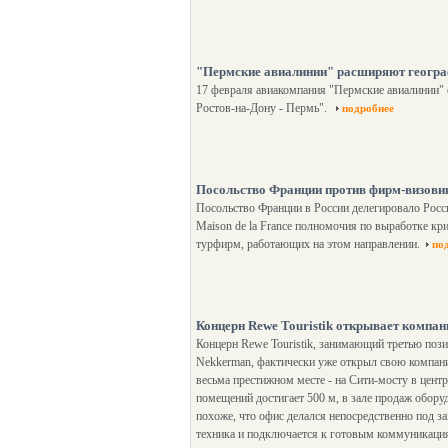
"Пермские авиалинии" расширяют геогр
17 февраля авиакомпания "Пермские авиалинии"
Ростов-на-Дону - Пермь".
подробнее
Посольство Франции против фирм-визови
Посольство Франции в России делегировало Росс
Maison de la France полномочия по выработке кр
турфирм, работающих на этом направлении.
по
Концерн Rewe Touristik открывает компа
Концерн Rewe Touristik, занимающий третью поз
Nekkerman, фактически уже открыл свою компан
весьма престижном месте - на Сити-мосту в цен
помещений достигает 500 м, в зале продаж оборуд
похоже, что офис делался непосредственно под за
техника и подключается к готовым коммуникаци