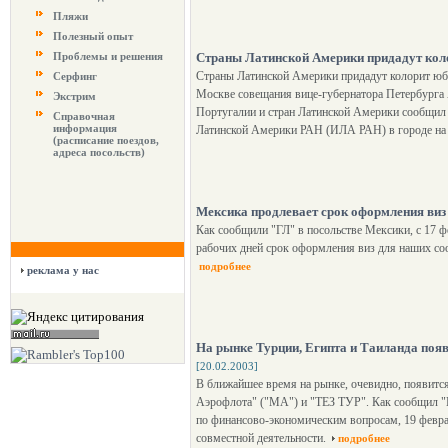
Пляжи
Полезный опыт
Проблемы и решения
Страны Латинской Америки придадут кол
Страны Латинской Америки придадут колорит юб
Серфинг
Москве совещания вице-губернатора Петербурга 
Экстрим
Португалии и стран Латинской Америки сообщил 
Справочная
информация
Латинской Америки РАН (ИЛА РАН) в городе на 
(расписание поездов,
адреса посольств)
Мексика продлевает срок оформления виз
Как сообщили "ГЛ" в посольстве Мексики, с 17 ф
рабочих дней срок оформления виз для наших соо
подробнее
реклама у нас
На рынке Турции, Египта и Таиланда поя
[20.02.2003]
В ближайшее время на рынке, очевидно, появитс
Аэрофлота" ("МА") и "ТЕЗ ТУР". Как сообщил "
по финансово-экономическим вопросам, 19 февра
совместной деятельности.
подробнее