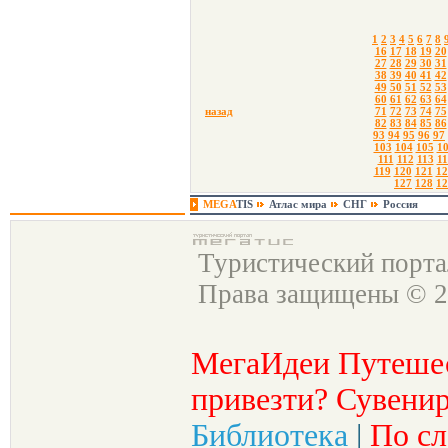
1
2
3
4
5
6
7
8
16
17
18
19
20
27
28
29
30
31
38
39
40
41
42
49
50
51
52
53
60
61
62
63
64
назад
71
72
73
74
75
82
83
84
85
86
93
94
95
96
97
103
104
105
1
111
112
113
11
119
120
121
12
127
128
12
MEGA
TIS
Атлас мира
СНГ
Россия
Туристический порт
Права защищены © 2
МегаИдеи Путеше
привезти? Сувенир
Библиотека
|
По сл