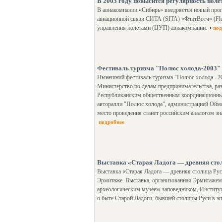
В 2003 году повысится регулярность пол
В авиакомпании «Сибирь» внедряется новый пр
авиационной связи СИТА (SITA) «ФлитВотч» (Flee
управления полетами (ЦУП) авиакомпании.
под
Фестиваль туризма "Полюс холода-2003"
Нынешний фестиваль туризма "Полюс холода –200
Министерство по делам предпринимательства, раз
Республиканским общественным координационны
авторалли "Полюс холода", администрацией Оймя
место проведения станет российским аналогом зн
подробнее
Выставка «Старая Ладога — древняя сто
Выставка «Старая Ладога — древняя столица Рус
Эрмитаже. Выставка, организованная Эрмитажем
археологическим музеем-заповедником, Институт
о быте Старой Ладоги, бывшей столицы Руси в эп